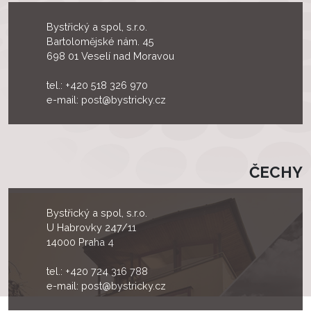
Bystřický a spol, s.r.o.
Bartolomějské nám. 45
698 01 Veselí nad Moravou
tel.:
+420 518 326 970
e-mail:
post@bystricky.cz
ČECHY
Bystřický a spol, s.r.o.
U Habrovky 247/11
14000 Praha 4
tel.:
+420 724 316 788
e-mail:
post@bystricky.cz