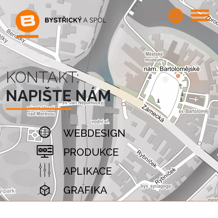
KONTAKT:
NAPIŠTE NÁM
WEBDESIGN
PRODUKCE
APLIKACE
GRAFIKA