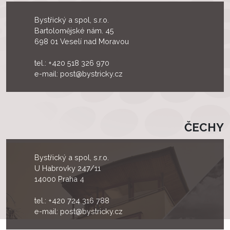
Bystřický a spol, s.r.o.
Bartolomějské nám. 45
698 01 Veselí nad Moravou
tel.:
+420 518 326 970
e-mail:
post@bystricky.cz
ČECHY
Bystřický a spol, s.r.o.
U Habrovky 247/11
14000 Praha 4
tel.:
+420 724 316 788
e-mail:
post@bystricky.cz