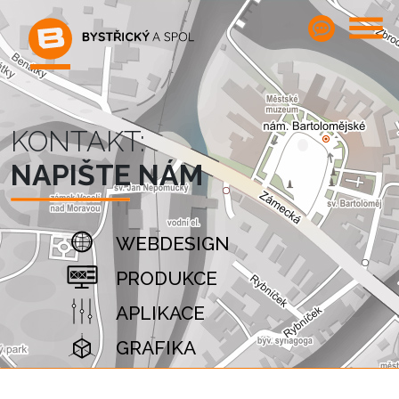
KONTAKT:
NAPIŠTE NÁM
WEBDESIGN
PRODUKCE
APLIKACE
GRAFIKA