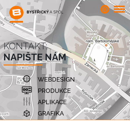
KONTAKT:
NAPIŠTE NÁM
WEBDESIGN
PRODUKCE
APLIKACE
GRAFIKA