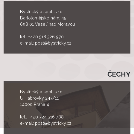
Bystřický a spol, s.r.o.
Bartolomějské nám. 45
698 01 Veselí nad Moravou
tel.:
+420 518 326 970
e-mail:
post@bystricky.cz
ČECHY
Bystřický a spol, s.r.o.
U Habrovky 247/11
14000 Praha 4
tel.:
+420 724 316 788
e-mail:
post@bystricky.cz