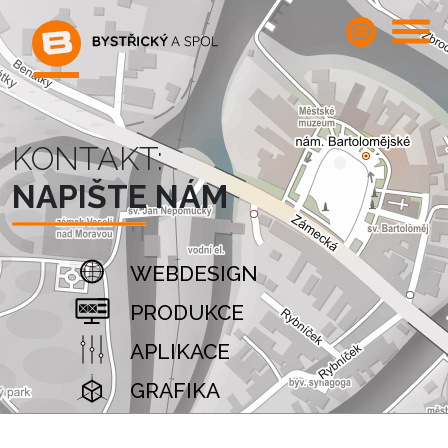
KONTAKT:
NAPIŠTE NÁM
WEBDESIGN
PRODUKCE
APLIKACE
GRAFIKA