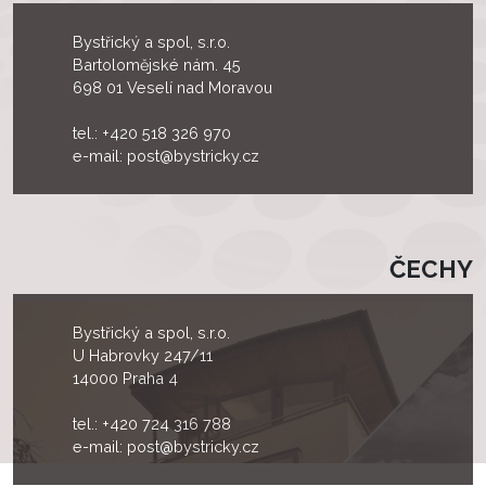
Bystřický a spol, s.r.o.
Bartolomějské nám. 45
698 01 Veselí nad Moravou
tel.:
+420 518 326 970
e-mail:
post@bystricky.cz
ČECHY
Bystřický a spol, s.r.o.
U Habrovky 247/11
14000 Praha 4
tel.:
+420 724 316 788
e-mail:
post@bystricky.cz