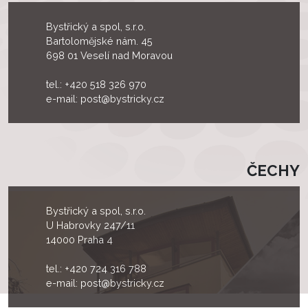
Bystřický a spol, s.r.o.
Bartolomějské nám. 45
698 01 Veselí nad Moravou
tel.:
+420 518 326 970
e-mail:
post@bystricky.cz
ČECHY
Bystřický a spol, s.r.o.
U Habrovky 247/11
14000 Praha 4
tel.:
+420 724 316 788
e-mail:
post@bystricky.cz