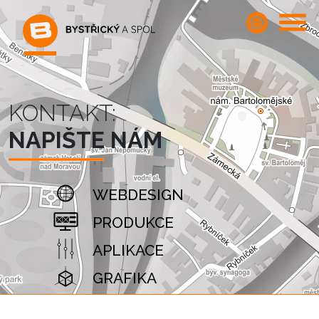
KONTAKT:
NAPIŠTE NÁM
WEBDESIGN
PRODUKCE
APLIKACE
GRAFIKA