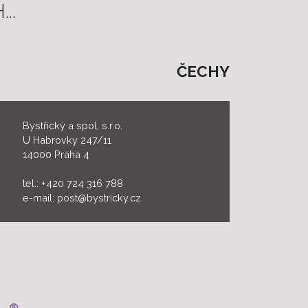
..
ČECHY
Bystřický a spol, s.r.o.
U Habrovky 247/11
14000 Praha 4
tel.:
+420 724 316 788
e-mail:
post@bystricky.cz