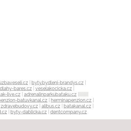
uzbaveseli.cz
|
byty.bydleni-brandys.cz
|
dlahy-bares.cz
|
veselakocicka.cz
|
ak-live.cz
|
adrenalinparkubataku.cz
|||||||||
penzion-batuvkanal.cz
|
herminapenzion.cz
|
|
zdravebudovy.cz
|
alibus.cz
|
batakanal.cz
|
.cz
|
byty-dablicka.cz
|
dentcompany.cz