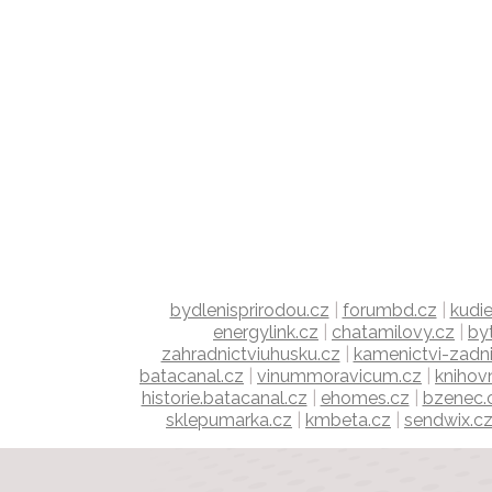
bydlenisprirodou.cz
|
forumbd.cz
|
kudie
energylink.cz
|
chatamilovy.cz
|
by
zahradnictviuhusku.cz
|
kamenictvi-zadni
batacanal.cz
|
vinummoravicum.cz
|
knihov
historie.batacanal.cz
|
ehomes.cz
|
bzenec.
sklepumarka.cz
|
kmbeta.cz
|
sendwix.c