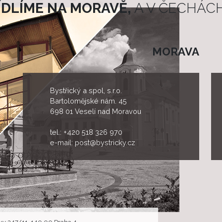
ÍDLÍME NA MORAVĚ,
A V ČECHÁCH.
MORAVA
Bystřický a spol, s.r.o.
Bartolomějské nám. 45
698 01 Veselí nad Moravou
tel.:
+420 518 326 970
e-mail:
post@bystricky.cz