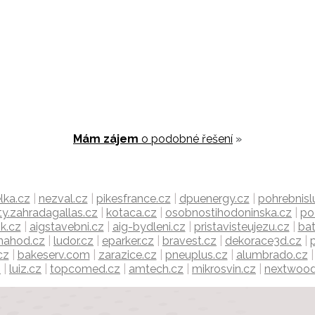
Mám zájem
o podobné řešení
»
lka.cz
|
nezval.cz
|
pikesfrance.cz
|
dpuenergy.cz
|
pohrebnisl
ty.zahradagallas.cz
|
kotaca.cz
|
osobnostihodoninska.cz
|
po
k.cz
|
aigstavebni.cz
|
aig-bydleni.cz
|
pristavisteujezu.cz
|
bat
nahod.cz
|
ludor.cz
|
eparker.cz
|
bravest.cz
|
dekorace3d.cz
|
cz
|
bakeserv.com
|
zarazice.cz
|
pneuplus.cz
|
alumbrado.cz
z
|
luiz.cz
|
topcomed.cz
|
amtech.cz
|
mikrosvin.cz
|
nextwood