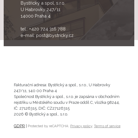
Bystřický a spol, s.r.o.
U Habrovky 247/11
14000 Praha 4
tel.:
+420 724 316 788
e-mail:
post@bystricky.cz
Fakturační adresa: Bystřický a spol., s.r.o., U Habrovky
247/11, 140 00 Praha 4
Společnost Bystřický a spol., s.r.o. je zapsána v obchodním
rejstříku u Městského soudu v Praze oddíl C, vložka 98244,
IČ: 27126315, DIČ: CZ27126315
2026 © Bystřický a spol., s.r.o.
GDPR
|
Protected by reCAPTCHA:
Privacy policy
,
Terms of service