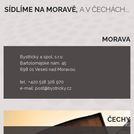
SÍDLÍME NA MORAVĚ,
A V ČECHÁCH...
MORAVA
Bystřický a spol, s.r.o.
Bartolomějské nám. 45
698 01 Veselí nad Moravou
tel.:
+420 518 326 970
e-mail:
post@bystricky.cz
ČECHY