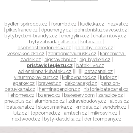
bydlenisprirodou.cz
|
forumbd.cz
|
kudielka.cz
|
nezval.cz
|
pikesfrance.cz
|
dpuenergy.cz
|
pohrebnisluzbaveseli.cz
|
byty.bydleni-brandys.cz
|
energylink.cz
|
chatamilovy.cz
|
byty.zahradagallas.cz
|
kotaca.cz
|
osobnostihodoninska.cz
|
podlahy-bares.cz
|
veselakocicka.cz
|
zahradnictviuhusku.cz
|
kamenictvi-
zadnik.cz
|
aigstavebni.cz
|
aig-bydleni.cz
|
pristavisteujezu.cz
|
batak-live.cz
|
adrenalinparkubataku.cz
|||||||||
batacanal.cz
|
vinummoravicum.cz
|
knihovnahod.cz
|
ludor.cz
|
eparker.cz
|
bravest.cz
|
dekorace3d.cz
|
penzion-
batuvkanal.cz
|
herminapenzion.cz
|
historie.batacanal.cz
|
ehomes.cz
|
bzenec.cz
|
bakeserv.com
|
zarazice.cz
|
pneuplus.cz
|
alumbrado.cz
|
zdravebudovy.cz
|
alibus.cz
|
batakanal.cz
|
sklepumarka.cz
|
kmbeta.cz
|
sendwix.cz
|
luiz.cz
|
topcomed.cz
|
amtech.cz
|
mikrosvin.cz
|
nextwood.cz
|
byty-dablicka.cz
|
dentcompany.cz