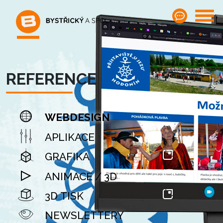
REFERENCE
WEBDESIGN
APLIKACE
GRAFIKA
ANIMACE / 3D
3D TISK
NEWSLETTERY