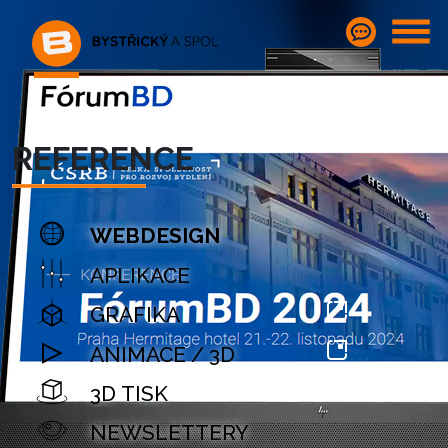
REFERENCE
WEBDESIGN
APLIKACE
GRAFIKA
ANIMACE / 3D
3D TISK
NEWSLETTERY