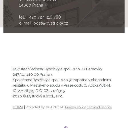
14000 Praha 4
tel.:
+420 724 316 788
e-mail:
post@bystricky.cz
Fakturační adresa: Bystřický a spol., s.r.o., U Habrovky
247/11, 140 00 Praha 4
Společnost Bystřický a spol., s.r.o. je zapsána v obchodním
rejstříku u Městského soudu v Praze oddíl C, vložka 98244,
IČ: 27126315, DIČ: CZ27126315
2026 © Bystřický a spol., s.r.o.
GDPR
|
Protected by reCAPTCHA:
Privacy policy
,
Terms of service