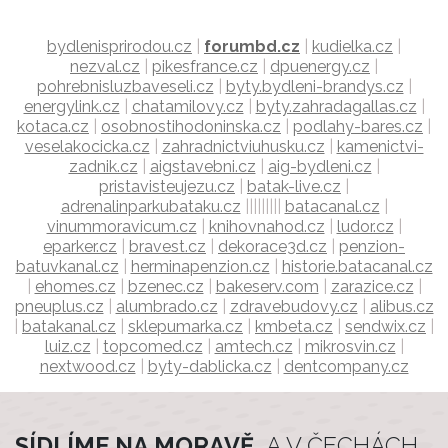
bydlenisprirodou.cz
|
forumbd.cz
|
kudielka.cz
|
nezval.cz
|
pikesfrance.cz
|
dpuenergy.cz
|
pohrebnisluzbaveseli.cz
|
byty.bydleni-brandys.cz
|
energylink.cz
|
chatamilovy.cz
|
byty.zahradagallas.cz
|
kotaca.cz
|
osobnostihodoninska.cz
|
podlahy-bares.cz
|
veselakocicka.cz
|
zahradnictviuhusku.cz
|
kamenictvi-
zadnik.cz
|
aigstavebni.cz
|
aig-bydleni.cz
|
pristavisteujezu.cz
|
batak-live.cz
|
adrenalinparkubataku.cz
|||||||||
batacanal.cz
|
vinummoravicum.cz
|
knihovnahod.cz
|
ludor.cz
|
eparker.cz
|
bravest.cz
|
dekorace3d.cz
|
penzion-
batuvkanal.cz
|
herminapenzion.cz
|
historie.batacanal.cz
|
ehomes.cz
|
bzenec.cz
|
bakeserv.com
|
zarazice.cz
|
pneuplus.cz
|
alumbrado.cz
|
zdravebudovy.cz
|
alibus.cz
|
batakanal.cz
|
sklepumarka.cz
|
kmbeta.cz
|
sendwix.cz
|
luiz.cz
|
topcomed.cz
|
amtech.cz
|
mikrosvin.cz
|
nextwood.cz
|
byty-dablicka.cz
|
dentcompany.cz
SÍDLÍME NA MORAVĚ,
A V ČECHÁCH...