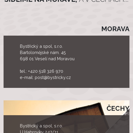
MORAVA
Bystřický a spol, s.r.o.
Bartolomějské nám. 45
698 01 Veselí nad Moravou
tel.:
+420 518 326 970
e-mail:
post@bystricky.cz
ČECHY
Bystřický a spol, s.r.o.
U Habrovky 247/11