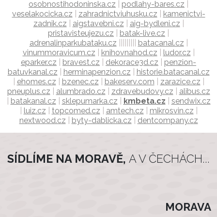
osobnostihodoninska.cz
|
podlahy-bares.cz
|
veselakocicka.cz
|
zahradnictviuhusku.cz
|
kamenictvi-
zadnik.cz
|
aigstavebni.cz
|
aig-bydleni.cz
|
pristavisteujezu.cz
|
batak-live.cz
|
adrenalinparkubataku.cz
|||||||||
batacanal.cz
|
vinummoravicum.cz
|
knihovnahod.cz
|
ludor.cz
|
eparker.cz
|
bravest.cz
|
dekorace3d.cz
|
penzion-
batuvkanal.cz
|
herminapenzion.cz
|
historie.batacanal.cz
|
ehomes.cz
|
bzenec.cz
|
bakeserv.com
|
zarazice.cz
|
pneuplus.cz
|
alumbrado.cz
|
zdravebudovy.cz
|
alibus.cz
|
batakanal.cz
|
sklepumarka.cz
|
kmbeta.cz
|
sendwix.cz
|
luiz.cz
|
topcomed.cz
|
amtech.cz
|
mikrosvin.cz
|
nextwood.cz
|
byty-dablicka.cz
|
dentcompany.cz
SÍDLÍME NA MORAVĚ,
A V ČECHÁCH...
MORAVA