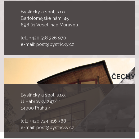
Bystřický a spol, s.r.o.
Bartolomějské nám. 45
698 01 Veselí nad Moravou
tel.:
+420 518 326 970
e-mail:
post@bystricky.cz
ČECHY
Bystřický a spol, s.r.o.
U Habrovky 247/11
14000 Praha 4
tel.:
+420 724 316 788
e-mail:
post@bystricky.cz