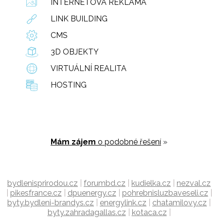
INTERNETOVÁ REKLAMA
LINK BUILDING
CMS
3D OBJEKTY
VIRTUÁLNÍ REALITA
HOSTING
Mám zájem
o podobné řešení
»
bydlenisprirodou.cz
|
forumbd.cz
|
kudielka.cz
|
nezval.cz
|
pikesfrance.cz
|
dpuenergy.cz
|
pohrebnisluzbaveseli.cz
|
byty.bydleni-brandys.cz
|
energylink.cz
|
chatamilovy.cz
|
byty.zahradagallas.cz
|
kotaca.cz
|