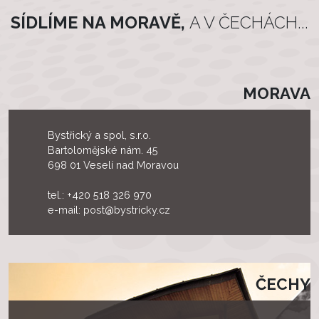
SÍDLÍME NA MORAVĚ,
A V ČECHÁCH...
MORAVA
Bystřický a spol, s.r.o.
Bartolomějské nám. 45
698 01 Veselí nad Moravou
tel.:
+420 518 326 970
e-mail:
post@bystricky.cz
ČECHY