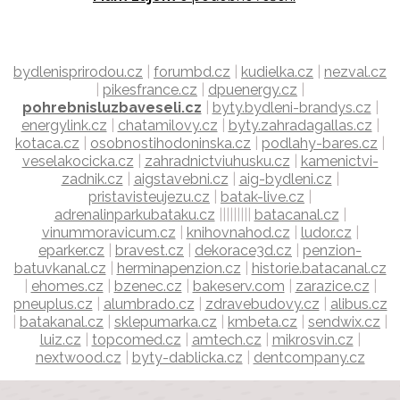
bydlenisprirodou.cz
|
forumbd.cz
|
kudielka.cz
|
nezval.cz
|
pikesfrance.cz
|
dpuenergy.cz
|
pohrebnisluzbaveseli.cz
|
byty.bydleni-brandys.cz
|
energylink.cz
|
chatamilovy.cz
|
byty.zahradagallas.cz
|
kotaca.cz
|
osobnostihodoninska.cz
|
podlahy-bares.cz
|
veselakocicka.cz
|
zahradnictviuhusku.cz
|
kamenictvi-
zadnik.cz
|
aigstavebni.cz
|
aig-bydleni.cz
|
pristavisteujezu.cz
|
batak-live.cz
|
adrenalinparkubataku.cz
|||||||||
batacanal.cz
|
vinummoravicum.cz
|
knihovnahod.cz
|
ludor.cz
|
eparker.cz
|
bravest.cz
|
dekorace3d.cz
|
penzion-
batuvkanal.cz
|
herminapenzion.cz
|
historie.batacanal.cz
|
ehomes.cz
|
bzenec.cz
|
bakeserv.com
|
zarazice.cz
|
pneuplus.cz
|
alumbrado.cz
|
zdravebudovy.cz
|
alibus.cz
|
batakanal.cz
|
sklepumarka.cz
|
kmbeta.cz
|
sendwix.cz
|
luiz.cz
|
topcomed.cz
|
amtech.cz
|
mikrosvin.cz
|
nextwood.cz
|
byty-dablicka.cz
|
dentcompany.cz