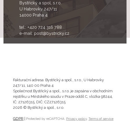
Bystřický a spol, s.r.o.
U Habrovky 247/11
14000 Praha 4
tel.:
+420 724 316 788
e-mail:
post@bystricky.cz
Fakturační adresa: Bystřický a spol., s.r.o., U Habrovky
247/11, 140 00 Praha 4
Společnost Bystřický a spol., s.r.o. je zapsána v obchodním
rejstříku u Městského soudu v Praze oddíl C, vložka 98244,
IČ: 27126315, DIČ: CZ27126315
2026 © Bystřický a spol., s.r.o.
GDPR
|
Protected by reCAPTCHA:
Privacy policy
,
Terms of service