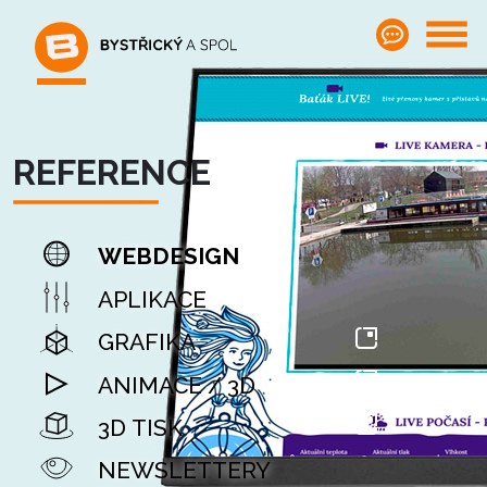
REFERENCE
WEBDESIGN
APLIKACE
GRAFIKA
ANIMACE / 3D
3D TISK
NEWSLETTERY