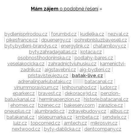
Mám zájem
o podobné řešení
»
bydlenisprirodou.cz
|
forumbd.cz
|
kudielka.cz
|
nezval.cz
|
pikesfrance.cz
|
dpuenergy.cz
|
pohrebnisluzbaveseli.cz
|
byty.bydleni-brandys.cz
|
energylink.cz
|
chatamilovy.cz
|
byty.zahradagallas.cz
|
kotaca.cz
|
osobnostihodoninska.cz
|
podlahy-bares.cz
|
veselakocicka.cz
|
zahradnictviuhusku.cz
|
kamenictvi-
zadnik.cz
|
aigstavebni.cz
|
aig-bydleni.cz
|
pristavisteujezu.cz
|
batak-live.cz
|
adrenalinparkubataku.cz
|||||||||
batacanal.cz
|
vinummoravicum.cz
|
knihovnahod.cz
|
ludor.cz
|
eparker.cz
|
bravest.cz
|
dekorace3d.cz
|
penzion-
batuvkanal.cz
|
herminapenzion.cz
|
historie.batacanal.cz
|
ehomes.cz
|
bzenec.cz
|
bakeserv.com
|
zarazice.cz
|
pneuplus.cz
|
alumbrado.cz
|
zdravebudovy.cz
|
alibus.cz
|
batakanal.cz
|
sklepumarka.cz
|
kmbeta.cz
|
sendwix.cz
|
luiz.cz
|
topcomed.cz
|
amtech.cz
|
mikrosvin.cz
|
nextwood.cz
|
byty-dablicka.cz
|
dentcompany.cz