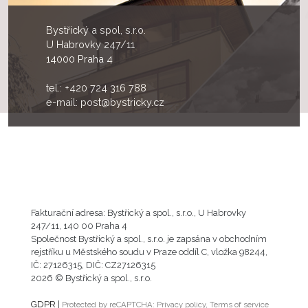
Bystřický a spol, s.r.o.
U Habrovky 247/11
14000 Praha 4
tel.:
+420 724 316 788
e-mail:
post@bystricky.cz
Fakturační adresa: Bystřický a spol., s.r.o., U Habrovky
247/11, 140 00 Praha 4
Společnost Bystřický a spol., s.r.o. je zapsána v obchodním
rejstříku u Městského soudu v Praze oddíl C, vložka 98244,
IČ: 27126315, DIČ: CZ27126315
2026 © Bystřický a spol., s.r.o.
GDPR
|
Protected by reCAPTCHA:
Privacy policy
,
Terms of service