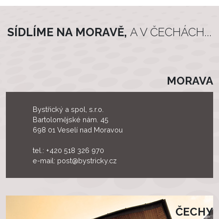
SÍDLÍME NA MORAVĚ,
A V ČECHÁCH...
MORAVA
Bystřický a spol, s.r.o.
Bartolomějské nám. 45
698 01 Veselí nad Moravou
tel.:
+420 518 326 970
e-mail:
post@bystricky.cz
ČECHY